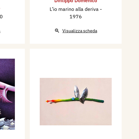
Difilippo Domenico
o
L’io marino alla deriva
-
70
1976
a
Visualizza scheda