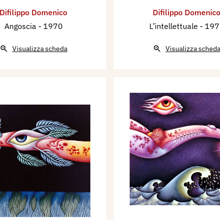
Difilippo Domenico
Difilippo Domenic
Angoscia
- 1970
L’intellettuale
- 19
Visualizza scheda
Visualizza sched