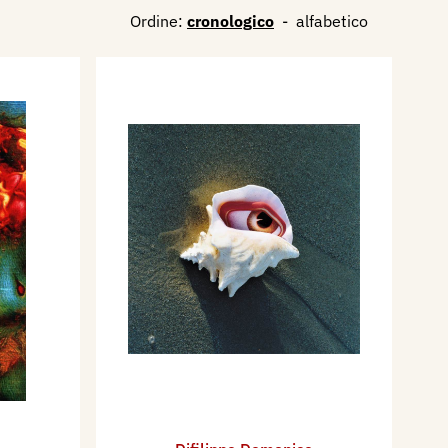
Ordine:
cronologico
-
alfabetico