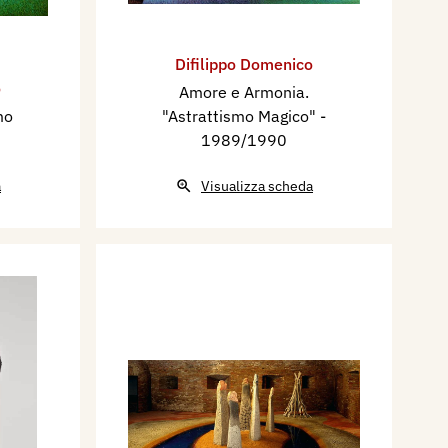
Difilippo Domenico
o
Amore e Armonia.
mo
"Astrattismo Magico"
-
1989/1990
a
Visualizza scheda