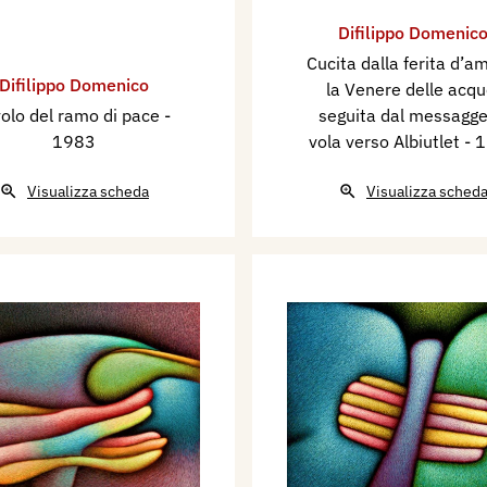
Difilippo Domenic
Cucita dalla ferita d’a
Difilippo Domenico
la Venere delle acqu
 volo del ramo di pace
-
seguita dal messagge
1983
vola verso Albiutlet
- 
Visualizza scheda
Visualizza sched