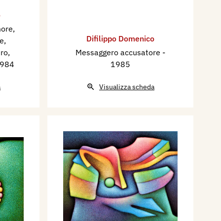
o
more,
Difilippo Domenico
e,
ro,
Messaggero accusatore
-
1984
1985
a
Visualizza scheda