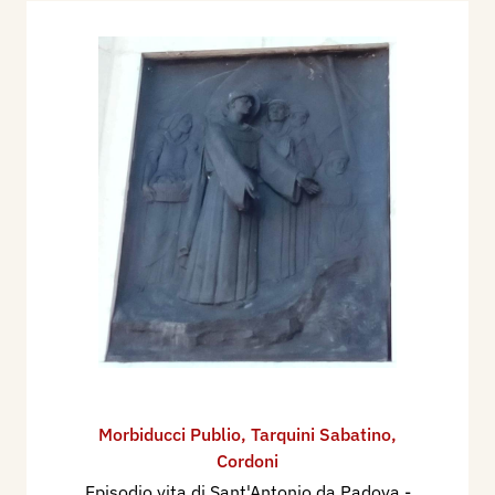
Morbiducci Publio
,
Tarquini Sabatino
,
Cordoni
Episodio vita di Sant'Antonio da Padova
-