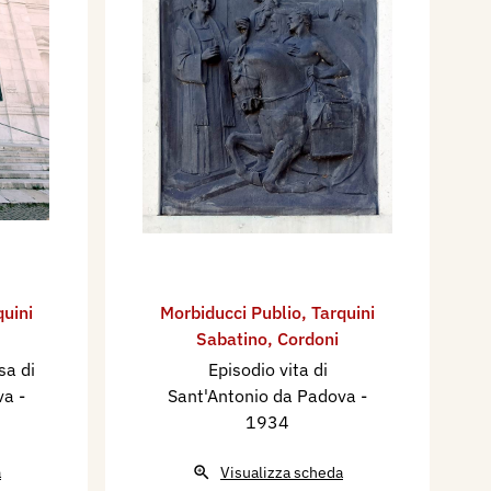
quini
Morbiducci Publio
,
Tarquini
Sabatino
,
Cordoni
sa di
Episodio vita di
ova
-
Sant'Antonio da Padova
-
1934
a
Visualizza scheda