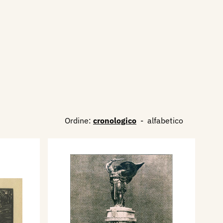
Ordine:
cronologico
-
alfabetico