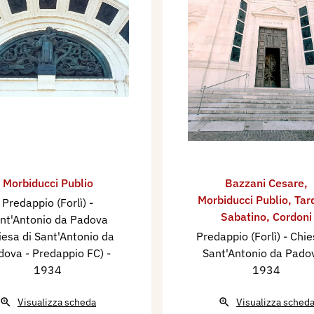
Morbiducci Publio
Bazzani Cesare
,
Morbiducci Publio
,
Tar
Predappio (Forlì) -
Sabatino
,
Cordoni
nt'Antonio da Padova
iesa di Sant'Antonio da
Predappio (Forlì) - Chie
dova - Predappio FC)
-
Sant'Antonio da Pad
1934
1934
Visualizza scheda
Visualizza sched