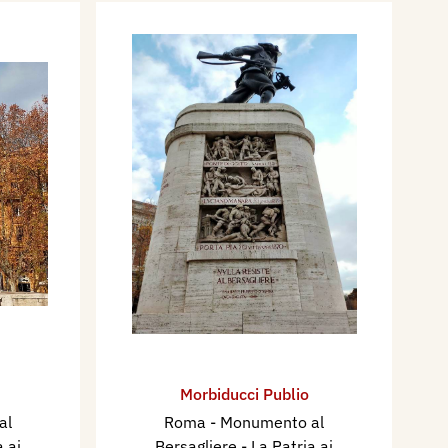
Morbiducci Publio
al
Roma - Monumento al
a ai
Bersagliere - La Patria ai