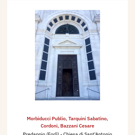
Morbiducci Publio
,
Tarquini Sabatino
,
Cordoni
,
Bazzani Cesare
Predappio (Forlì) - Chiesa di Sant'Antonio