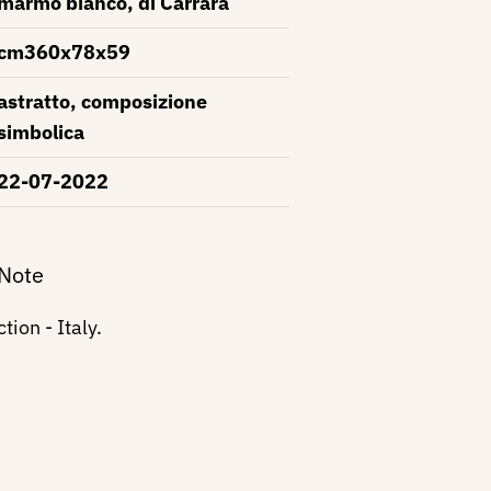
marmo bianco, di Carrara
cm360x78x59
astratto, composizione
simbolica
22-07-2022
 Note
tion - Italy.