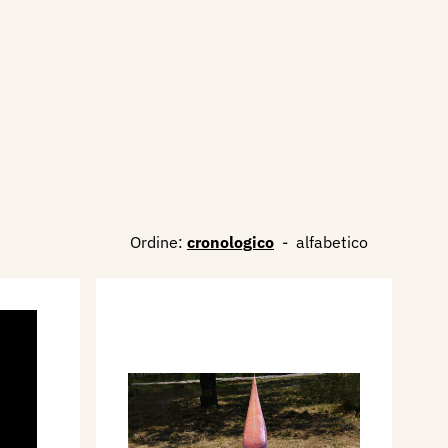
Ordine:
cronologico
-
alfabetico