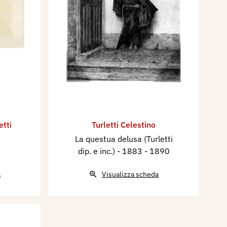
etti
Turletti Celestino
La questua delusa (Turletti
3
dip. e inc.)
- 1883 - 1890
a
Visualizza scheda