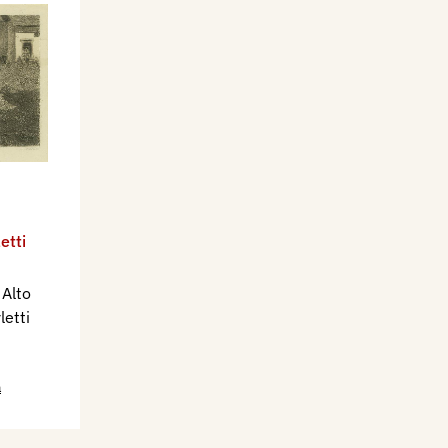
etti
 Alto
letti
a