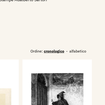
Ordine:
cronologico
-
alfabetico