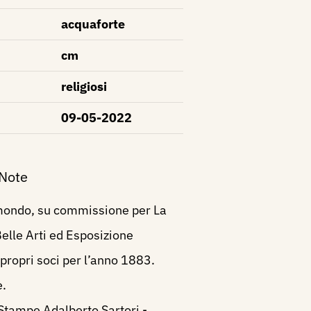
acquaforte
cm
religiosi
09-05-2022
 Note
mondo, su commissione per La
Belle Arti ed Esposizione
propri soci per l’anno 1883.
e.
Stampe Adalberto Sartori -