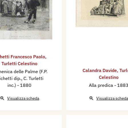
hetti Francesco Paolo
,
Turletti Celestino
Calandra Davide
,
Turl
enica delle Palme (F.P.
Celestino
chetti dip., C. Turletti
inc.)
- 1880
Alla predica
- 188
Visualizza scheda
Visualizza sched