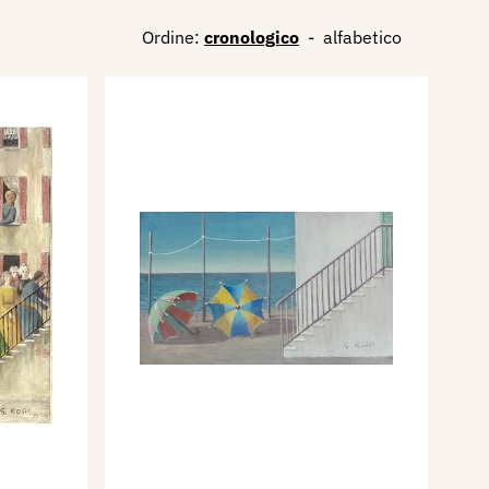
Ordine:
cronologico
-
alfabetico