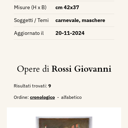
Misure (H x B)
cm 42x37
Soggetti / Temi
carnevale, maschere
Aggiornato il
20-11-2024
Opere di
Rossi Giovanni
Risultati trovati:
9
Ordine:
cronologico
-
alfabetico