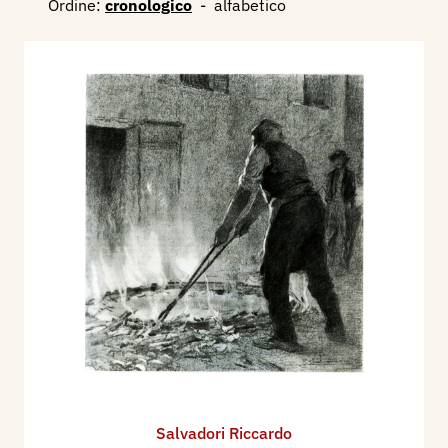
Ordine:
cronologico
-
alfabetico
Salvadori Riccardo