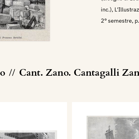
inc.), L'Illustr
2° semestre, p.
co
//
Cant. Zano. Cantagalli Za