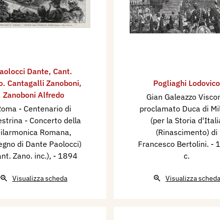
aolocci Dante
,
Cant.
o. Cantagalli Zanoboni
,
Pogliaghi Lodovico
Zanoboni Alfredo
Gian Galeazzo Viscon
oma - Centenario di
proclamato Duca di Mi
estrina - Concerto della
(per la Storia d'Itali
ilarmonica Romana,
(Rinascimento) di
egno di Dante Paolocci)
Francesco Bertolini.
- 
nt. Zano. inc.),
- 1894
c.
Visualizza scheda
Visualizza sched