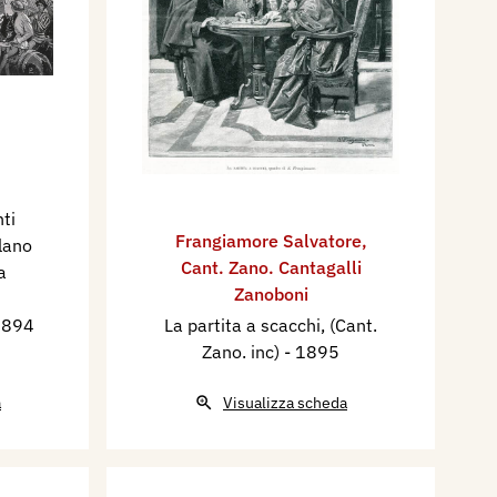
ti
Frangiamore Salvatore
,
lano
Cant. Zano. Cantagalli
a
Zanoboni
1894
La partita a scacchi, (Cant.
Zano. inc)
- 1895
a
Visualizza scheda