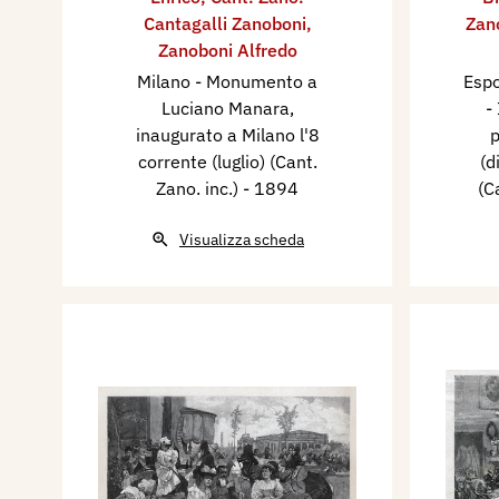
Cantagalli Zanoboni
,
Zan
Zanoboni Alfredo
Milano - Monumento a
Espo
Luciano Manara,
-
inaugurato a Milano l'8
p
corrente (luglio) (Cant.
(d
Zano. inc.)
- 1894
(C
Visualizza scheda