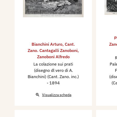
P
Bianchini Arturo
,
Cant.
Zan
Zano. Cantagalli Zanoboni
,
Zanoboni Alfredo
R
La colazione sui prati
Pal
(disegno dl vero di A.
F
Bianchini) (Cant. Zano. inc.)
(dis
- 1894
(Ca
Visualizza scheda