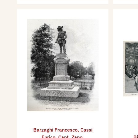
Barzaghi Francesco
,
Cassi
Enrico
,
Cant. Zano.
Bi