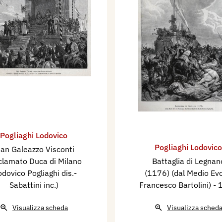
Pogliaghi Lodovico
Pogliaghi Lodovico
ian Galeazzo Visconti
clamato Duca di Milano
Battaglia di Legnan
odovico Pogliaghi dis.-
(1176) (dal Medio Evo
Sabattini inc.)
Francesco Bartolini)
- 
Visualizza scheda
Visualizza sched