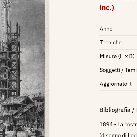
inc.)
Anno
Tecniche
Misure (H x B)
Soggetti / Temi
Aggiornato il
Bibliografia /
1894 - La cost
(disegno di Lod