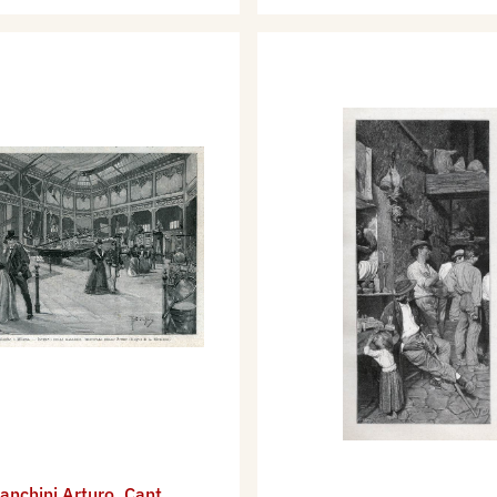
anchini Arturo
,
Cant.