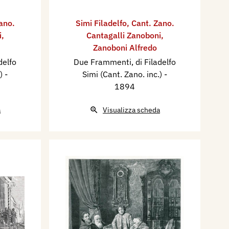
ano.
Simi Filadelfo
,
Cant. Zano.
i
,
Cantagalli Zanoboni
,
Zanoboni Alfredo
delfo
Due Frammenti, di Filadelfo
.)
-
Simi (Cant. Zano. inc.)
-
1894
a
Visualizza scheda