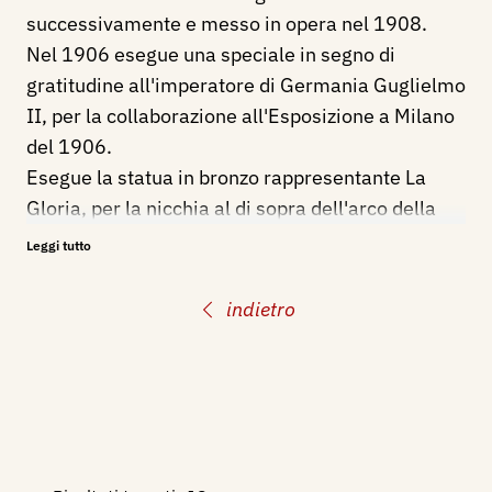
successivamente e messo in opera nel 1908.
Nel 1906 esegue una speciale in segno di
gratitudine all'imperatore di Germania Guglielmo
II, per la collaborazione all'Esposizione a Milano
del 1906.
Esegue la statua in bronzo rappresentante La
Gloria, per la nicchia al di sopra dell'arco della
porta d'ingresso del Cimitero Monumentale di
Leggi tutto
Milano.
Nel 1910 termina le decorazioni per il Duomo di
indietro
Genova dedicato a San Lorenzo, iniziate nel
1906, suoi anche i disegni per le vetrate.
A Monza nel 1910 viene inaugurata la cappella
espiatoria in memoria di Umberto I°, per la quale
modella il superbo gruppo in bronzo, collocato
sopra la porta d’ingresso che raffigura una