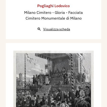
Francesco Bertolini., L'Illustrazione Italiana,
Pogliaghi Lodovico
Milano, Anno XXI - 2° semestre, p. 269.
Milano Cimitero - Gloria - Facciata
1895 - I progetti premiati per le porte di bronzo
Cimitero Monumentale di Milano
del Duomo di Milano, Milano, L'Illustrazione
Visualizza scheda
Italiana, n. 40, 6 ottobre, pp. 212, 213 ill.
1906 - Le porte del Duomo, Musica e Musicisti
(Gazzetta musicale di Milano), Giulio Ricordi e C.
Editori, n. 4 del 15 aprile, p. 919.
1907 - Una innovazione nelle premiazioni
all'Esposiz. di Milano dell'anno scorso, La
Domenica del Corriere, Milano, anno IX, N. 23, 9
giugno, p. 9.
1910 - Matite - ..., L'Artista Moderno, Torino, n.
11, p. 184.
1910 - La cappella espiatoria, Natura ed Arte,
Milano, Vallardi, N. 18 - 20 agosto, p. 414 ill..