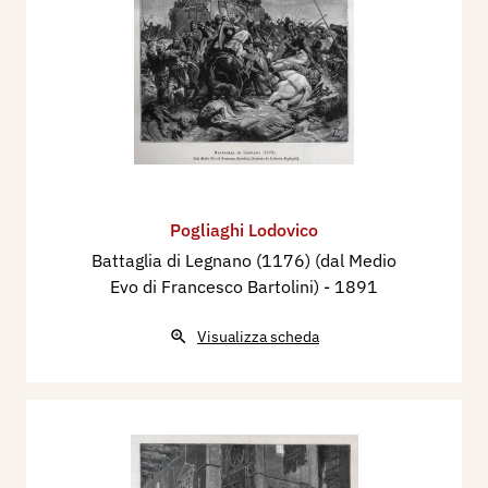
1994 - Vincenzo Vicario, Gli scultori italiani, Dal
neoclassico al liberty, seconda edizione, volume
secondo, Lodi, Il Pomerio, pp. 832/840
2003 - Alfonso Panzetta, Nuovo Dizionario degli
Scultori Italiani dell’ottocento e del primo
novecento, volume II, M-Z, Adarte, p. 698
Pogliaghi Lodovico
Battaglia di Legnano (1176) (dal Medio
Evo di Francesco Bartolini)
- 1891
Visualizza scheda