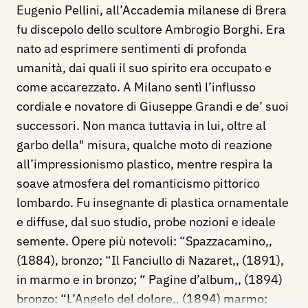
Eugenio Pellini, all’Accademia milanese di Brera
fu discepolo dello scultore Ambrogio Borghi. Era
nato ad esprimere sentimenti di profonda
umanità, dai quali il suo spirito era occupato e
come accarezzato. A Milano sentì l’influsso
cordiale e novatore di Giuseppe Grandi e de’ suoi
successori. Non manca tuttavia in lui, oltre al
garbo della" misura, qualche moto di reazione
all’impressionismo plastico, mentre respira la
soave atmosfera del romanticismo pittorico
lombardo. Fu insegnante di plastica ornamentale
e diffuse, dal suo studio, probe nozioni e ideale
semente. Opere più notevoli: “Spazzacamino,,
(1884), bronzo; “Il Fanciullo di Nazaret,, (1891),
in marmo e in bronzo; “ Pagine d’album,, (1894)
bronzo; “L’Angelo del dolore,, (1894) marmo;