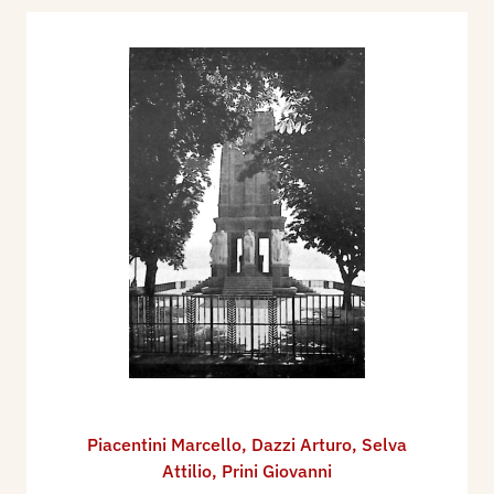
Piacentini Marcello
,
Dazzi Arturo
,
Selva
Attilio
,
Prini Giovanni