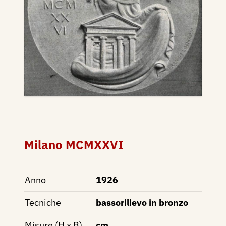
Milano MCMXXVI
Anno
1926
Tecniche
bassorilievo in bronzo
Misure (H x B)
cm