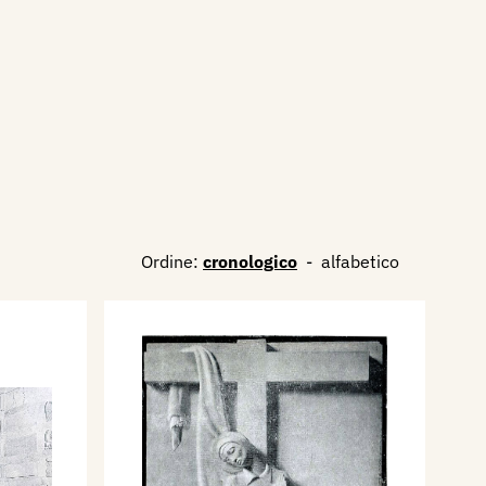
Ordine:
cronologico
-
alfabetico