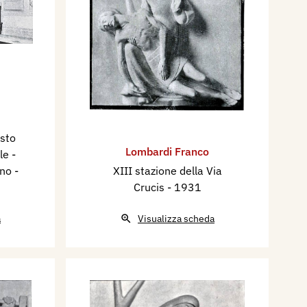
usto
Lombardi Franco
le -
ano
-
XIII stazione della Via
Crucis
- 1931
a
Visualizza scheda