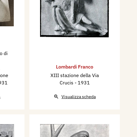
o di
Lombardi Franco
a
ione
XIII stazione della Via
931
Crucis
- 1931
a
Visualizza scheda