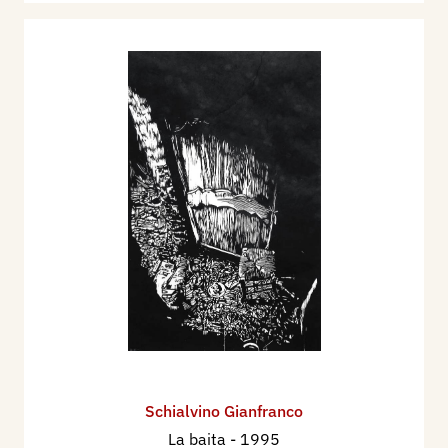
Schialvino ​Gianfranco
La baita
- 1995