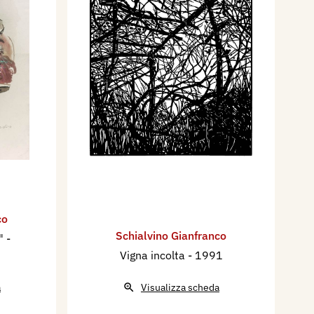
co
Schialvino ​Gianfranco
e"
-
Vigna incolta
- 1991
a
Visualizza scheda