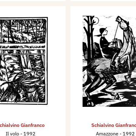
chialvino ​Gianfranco
Schialvino ​Gianfran
Il volo
- 1992
Amazzone
- 1992