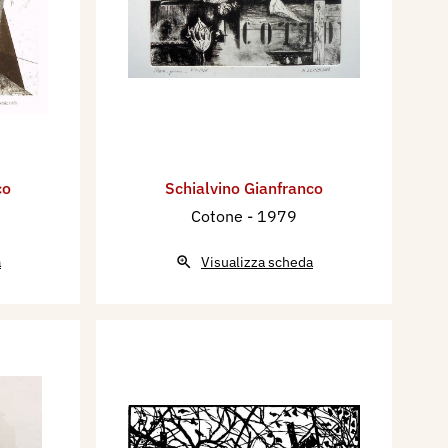
co
Schialvino ​Gianfranco
Cotone
- 1979
a
Visualizza scheda