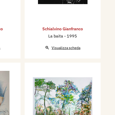
co
Schialvino ​Gianfranco
La baita
- 1995
a
Visualizza scheda