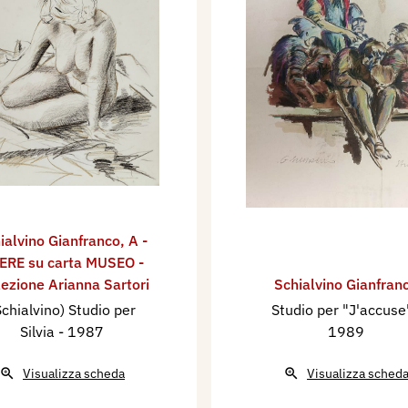
ialvino ​Gianfranco
,
A -
ERE su carta MUSEO -
lezione Arianna Sartori
Schialvino ​Gianfran
Schialvino) Studio per
Studio per "J'accus
Silvia
- 1987
1989
Visualizza scheda
Visualizza sched