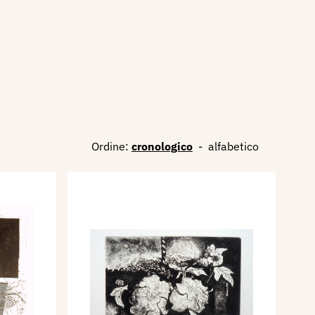
Ordine:
cronologico
-
alfabetico