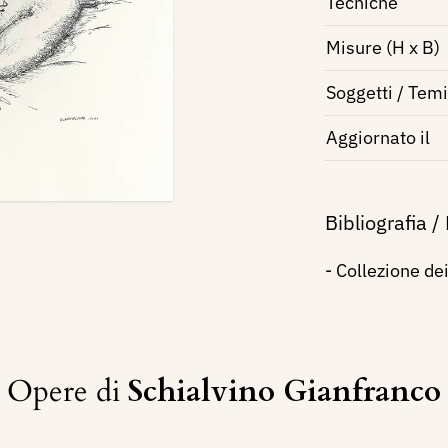
Tecniche
Misure (H x B)
Soggetti / Temi
Aggiornato il
Bibliografia /
- Collezione de
Opere di
Schialvino ​Gianfranco