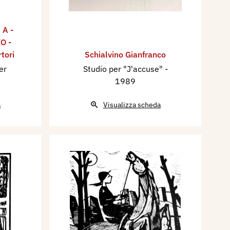
,
A -
O -
tori
Schialvino ​Gianfranco
er
Studio per "J'accuse"
-
1989
a
Visualizza scheda