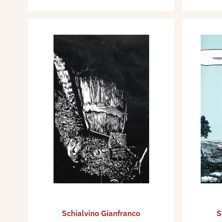
Schialvino ​Gianfranco
S