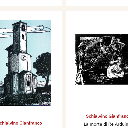
Schialvino ​Gianfran
chialvino ​Gianfranco
La morte di Re Ardui