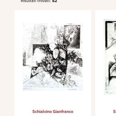
Risultati trovati:
52
Schialvino ​Gianfranco
S