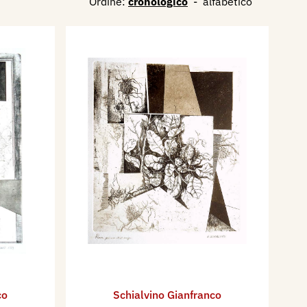
Ordine:
cronologico
-
alfabetico
co
Schialvino ​Gianfranco