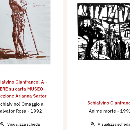
ialvino ​Gianfranco
,
A -
ERE su carta MUSEO -
lezione Arianna Sartori
Schialvino ​Gianfran
Schialvino) Omaggio a
alvator Rosa
- 1992
Anime morte
- 199
Visualizza scheda
Visualizza sched