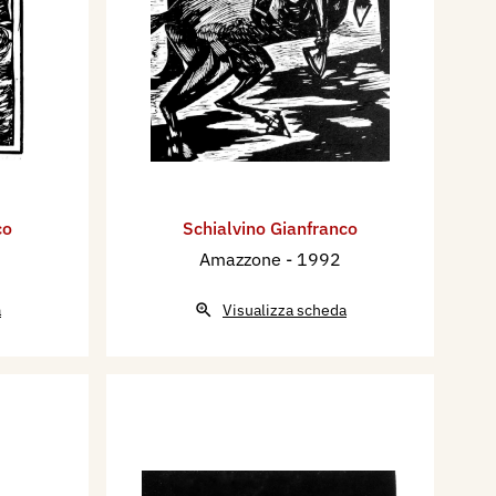
co
Schialvino ​Gianfranco
Amazzone
- 1992
a
Visualizza scheda