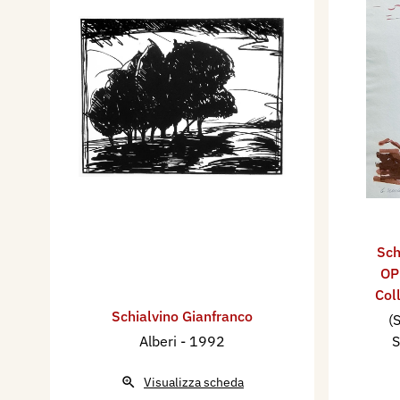
Sch
OP
Col
Schialvino ​Gianfranco
(
Alberi
- 1992
S
Visualizza scheda