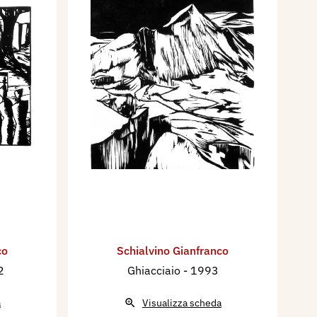
co
Schialvino ​Gianfranco
2
Ghiacciaio
- 1993
a
Visualizza scheda