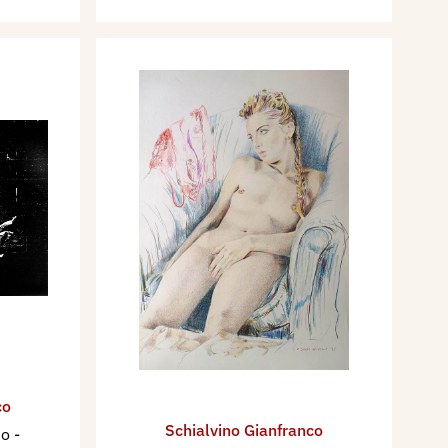
co
Schialvino ​Gianfranco
no
-