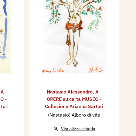
,
A -
Nastasio Alessandro
,
A -
O -
OPERE su carta MUSEO -
tori
Collezione Arianna Sartori
(Nastasio) Albero di vita
a
Visualizza scheda