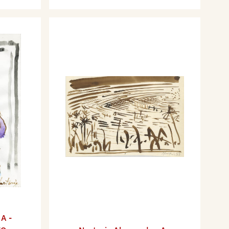
,
A -