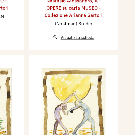
O -
Nastasio Alessandro
,
A -
tori
OPERE su carta MUSEO -
Collezione Arianna Sartori
AN
(Nastasio) Studio
a
Visualizza scheda