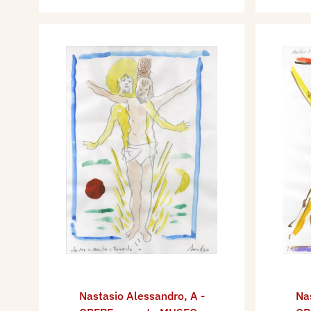
Nastasio Alessandro
,
A -
Na