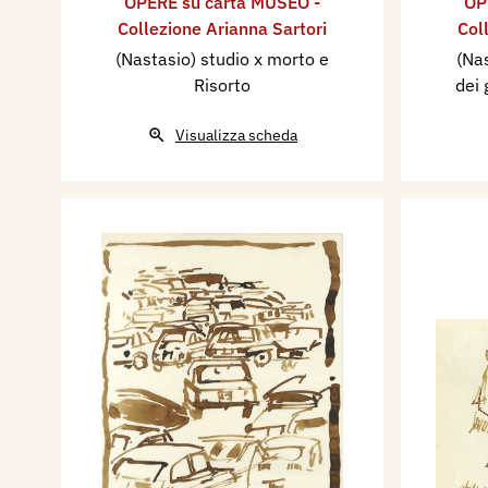
OPERE su carta MUSEO -
OP
Collezione Arianna Sartori
Col
(Nastasio) studio x morto e
(Nas
Risorto
dei 
Visualizza scheda