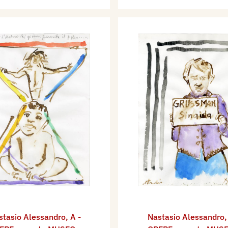
stasio Alessandro
,
A -
Nastasio Alessandro