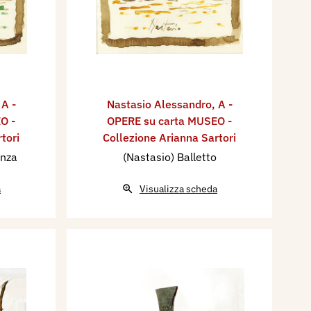
,
A -
Nastasio Alessandro
,
A -
O -
OPERE su carta MUSEO -
tori
Collezione Arianna Sartori
anza
(Nastasio) Balletto
a
Visualizza scheda