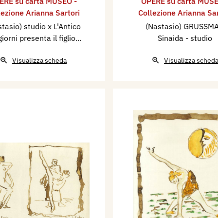
ERE su carta MUSEO -
OPERE su carta MUSE
lezione Arianna Sartori
Collezione Arianna Sar
tasio) studio x L'Antico
(Nastasio) GRUSSM
giorni presenta il figlio...
Sinaida - studio
Visualizza scheda
Visualizza sched