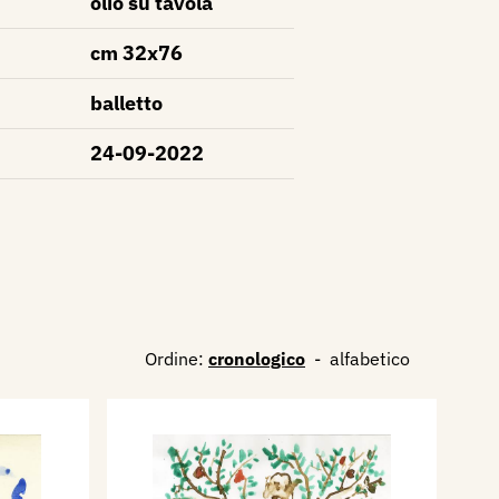
olio su tavola
cm 32x76
balletto
24-09-2022
Ordine:
cronologico
-
alfabetico