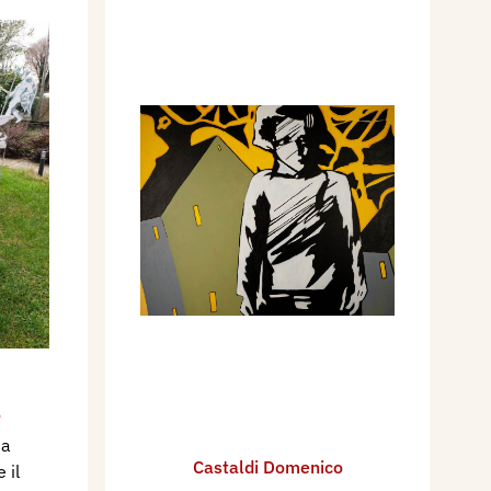
o
ia
Castaldi Domenico
 il