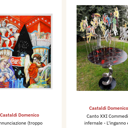
Castaldi Domenic
Castaldi Domenico
Canto XXI Commed
nnunciazione (troppo
infernale - L'inganno e