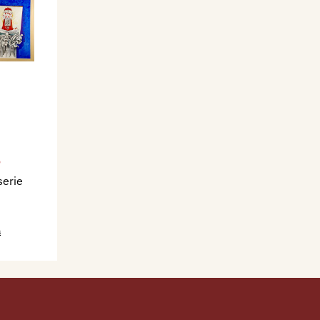
o
serie
a