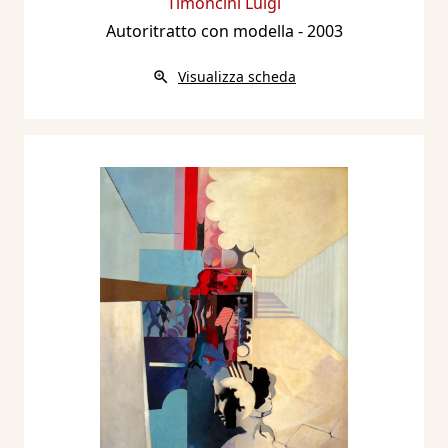
Timoncini Luigi
presentazione di Maurizio Scudiero, catalogo
Autoritratto con modella
- 2003
mostra, Mantova, Arianna Sartori Editore,
Visualizza scheda
pp.nn.
2005 - Timoncini. Acqueforti e litografie. a cura
di Arianna Sartori, introduzione di Giorgio
Mascherpa, Mantova, Centro Studi Sartori per
la Grafica, pp.nn.
2007 - Luigi Timoncini. Disegni 1955 - 2006, a
cura di Adalberto Sartori, presentazione di
Chiara Gatti, Mantova, Arianna Sartori Editore.
2008 - Il Vino Inciso. La vite, l’uva, il vino.
Seconda raccolta, a cura di Arianna Sartori,
Mantova, Centro Studi Sartori per la Grafica
2008 - Timoncini: i disegni degli anni
Cinquanta e Sessanta, a cura di Arianna
Sartori, presentazione di Paolo Bellini,