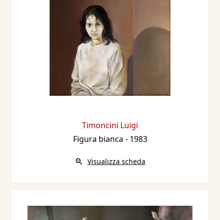
catalogo mostra, Casa Museo Sartori, Castel
d’Ario (MN), Archivio Sartori Editore, pp.nn..
2017 - Catalogo Sartori d’Arte Moderna e
Contemporanea 2018, a cura di Arianna
Sartori, Mantova, Archivio Sartori Editore, p.
234.
2017 - l’Arlecchino Tristano Martinelli la
Commedia dell’Arte nell’Arte Contemporanea,
a cura di Arianna Sartori, prefazione di Maria
Timoncini Luigi
Gabriella Savoia, catalogo mostra, Castel
Figura bianca
- 1983
d’Ario, Casa Museo Sartori, Mantova, Archivio
Visualizza scheda
Sartori Editore, pp. nn.
2018 - l’Arte tra paesaggi e periferie, a cura di
Arianna Sartori, prefazione di Maria Gabriella
Savoia, catalogo mostra, Castel d’Ario, Casa
Museo Sartori, Mantova, Archivio Sartori