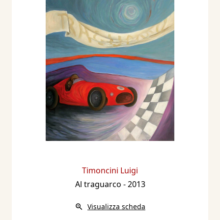
antologica alla Galleria San Fedele di Milano e
al Palazzo delle Esposizioni di Faenza nel 1976;
la vasta rassegna alla Galleria dello Scudo di
Verona a cura di Mario De Micheli nel 1985; la
mostra alla Galleria Forni di Bologna a cura di
P. Levi nel 1987; la mostra antologica al Museo
Civico d'Arte Contemporanea di Gallarate a
cura di G. A. Dell'Acqua e l'esposizione di
incisioni alla Galleria Segno Grafico di Venezia
a cura di Enzo Di Martino nel 1990; la mostra
antologica di disegni e incisioni al Museo di
Milano a cura di Paolo Bellini nel 1993; la
Timoncini Luigi
mostra "Diciotto incisioni per il Duomo di
Al traguarco
- 2013
Milano" al Museo del Duomo di Milano a cura
di E. Brivio nel 1995; la mostra "Paesaggi
Visualizza scheda
dell'anima" all'Oratorio della Passione di