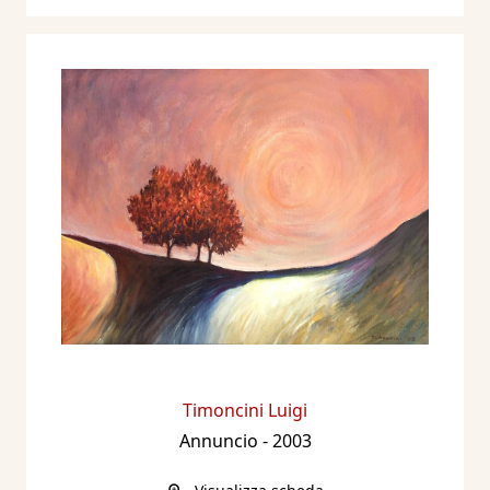
Milano e al Palazzo delle Esposizioni di Faenza
nel 1997; la mostra "Pensieri urbani" al
Castello Sforzesco di Milano a cura di Elena
Pontiggia nel 1999/2000; la mostra "Faenza
2000" alla Galleria Civica di Faenza con testi di
C. Marabini e S. Cortesi; la mostra storica
"Figurazione a Milano dal secondo dopoguerra
ad oggi" alla Posteria di Milano a cura di
Fabrizia Buzio Negri; la mostra "Il mito, la
realtà, il capriccio" alla Galleria Arianna Sartori
- Arte di Mantova nel 2003; la mostra "Contorni
di oniriche attese" ad Artecultura di Milano nel
2004. Nel febbraio/marzo 2009 ordina presso
Timoncini Luigi
la Galleria Arianna Sartori di Mantova la
Annuncio
- 2003
personale "Timoncini: i disegni degli anni
Cinquanta e Sessanta".