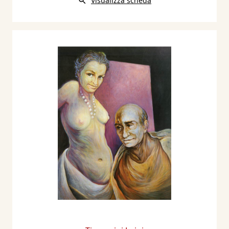
Visualizza scheda
Sue incisioni sono inserite nella Raccolta
delle Stampe Adalberto Sartori di Mantova,
Sito internet:
www.raccoltastampesartori.it
Bibliografia
2003 - Autoritratto... con modella, a cura di
Adalberto Sartori, presentazione di Gianfranco
Bruno, Mantova, Arianna Sartori Editore, pp.
90/91.
2004 - Luigi Timoncini. Disegni 1958 - 2002, a
cura di Adalberto Sartori, testi di Elena
Pontiggia, Anna Maria Rigoli, Mantova,
Arianna Sartori Editore.
2005 - La vite, l’uva, il vino nell’arte
contemporanea, a cura di Adalberto Sartori,