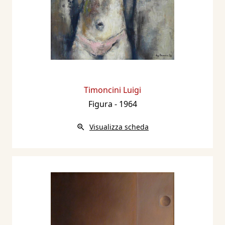
313.
2014 - Donna fonte ispiratrice d’arte, a cura di
Arianna Sartori, testo di Maria Gabriella
Savoia, catalogo mostra, Castel d'Ario, Casa
Museo Sartori, Mantova, Archivio Sartori
Editore, pp.nn.
Timoncini Luigi
2014 - Catalogo Sartori d’Arte Moderna e
Figura
- 1964
Contemporanea 2015, a cura di Arianna
Sartori, Mantova, Archivio Sartori Editore, p.
Visualizza scheda
201.
2015 - Ricordi antichi... ...molto antichi. 10
acqueforti, Mantova, Archivio, n. 9 novembre,
pp. 26/27.
2016 - 50anni d’Arte in Lombardia. Primo
percorso. A cura di Arianna Sartori,
presentazione di Maria Gabriella Savoia,