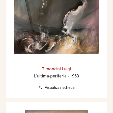
Editore, pp. nn.
2018 - Catalogo Sartori d’Arte Moderna e
Contemporanea 2019, a cura di Arianna
Sartori, Mantova, Archivio Sartori Editore, p.
198.
2019 - Catalogo Sartori d’Arte Moderna e
Contemporanea 2020, a cura di Arianna
Sartori, Mantova, Archivio Sartori Editore, p.
143.
Timoncini Luigi
2020 - Artisti italiani 2021 Catalogo Sartori
L'ultima-periferia
- 1963
d’Arte Moderna e Contemporanea, a cura di
Arianna Sartori, Mantova, Archivio Sartori
Visualizza scheda
Editore, pp. 402/404.