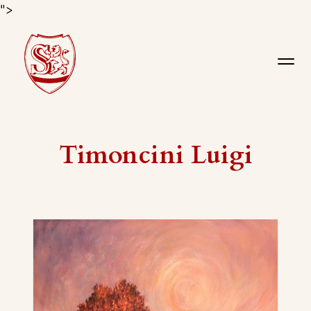
">
Timoncini Luigi