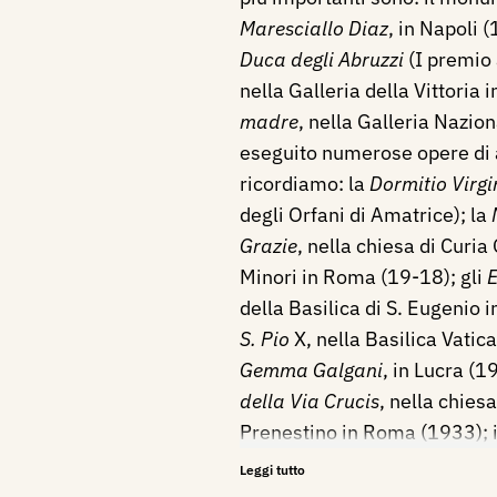
Maresciallo Diaz
, in Napoli (
Duca degli Abruzzi
(I premio 
nella Galleria della Vittoria 
madre
, nella Galleria Nazio
eseguito numerose opere di a
ricordiamo: la
Dormitio Virgi
degli Orfani di Amatrice); la
Grazie
, nella chiesa di Curia
Minori in Roma (19-18); gli
E
della Basilica di S. Eugenio
S. Pio
X, nella Basilica Vatic
Gemma Galgani
, in Lucra (1
della Via Crucis
, nella chies
Prenestino in Roma (1933); 
per la Cattedrale di S. Paolo 
Leggi tutto
maggiore e cappella del SS. 