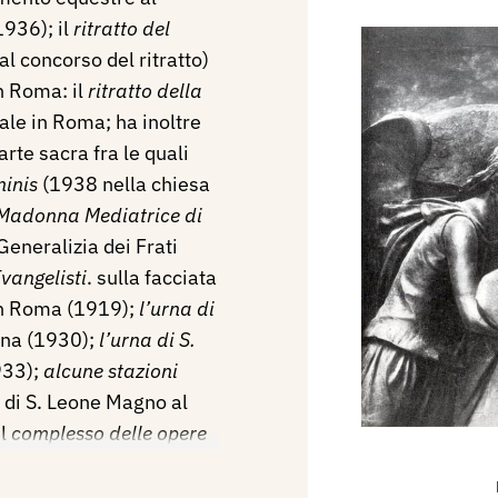
1936); il
ritratto del
al concorso del ritratto)
in Roma: il
ritratto della
nale in Roma; ha inoltre
rte sacra fra le quali
ninis
(1938 nella chiesa
Madonna Mediatrice di
 Generalizia dei Frati
vangelisti
. sulla facciata
 in Roma (1919);
l’urna di
ana (1930);
l’urna di S.
933);
alcune stazioni
a di S. Leone Magno al
il
complesso delle opere
del Brasile
(altare
Sacramento - 1933); la