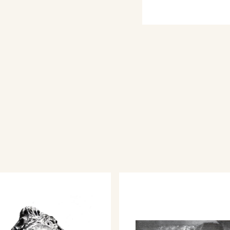
llegio Americano del
 (1934);
la Madonna
n Sora (1934).
con lo scultore
orte della Basilica
crisse in Roma
 (1915-1920), dove ebbe
o più tardi negli studi
eppe Guastalla e poi di
mpre in Roma. Tante
lidare le qualità
 da quelle il Nagni
 suo stile ha impronte
le sue corroboranti
ura del XIV alla scultura