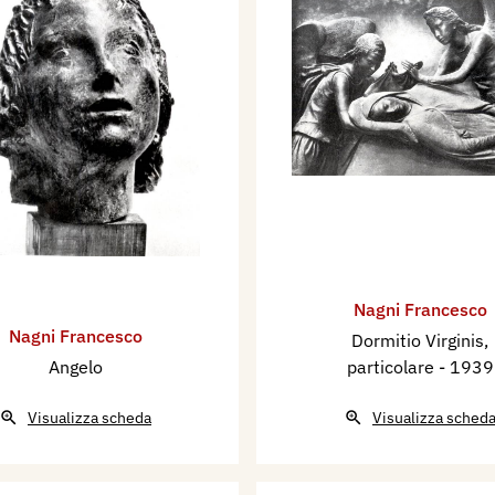
trettanto amore sia al
conciliando con
vita.
è il “Monumento ai
tre attendeva a due busti
el Vittoriano in Roma, ha
 l’assegnazione del
Diaz,, a Napoli. Sempre
lievo in marmo "La
nicipio di Sabaudia. Sono
Nagni Francesco
 “Ritratto della madre,,,
Nagni Francesco
Dormitio Virginis,
mitio Virginis,, (1939),
Angelo
particolare
- 1939
olo per la nuova chiesa
Visualizza scheda
Visualizza sched
oma. Sue opere si
Foggia, Segezia, Bari.
onna col Bambino ,, e “