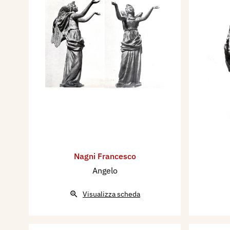
del XVII secolo. Egli reca al
comporre che al modellare, 
umanistica finezza l’arte e la 
La sua prima opera di mole 
Caduti,, in Fano (1924). Men
per la Sala dei Condottieri n
ottenuto durante l’anno 1934
“Monumento pel Maresciallo 
nel 1934 realizza il bassori
vittoria in marcia" per il Mu
Nagni Francesco
da ricordare i suoi “Angeli,,,
Angelo
il soavissimo altorilievo “Dor
la maestosa statua di San Pa
Visualizza scheda
dei Santi Pietro e Paolo in R
vedono a Viterbo, Amatrice, 
Ha finito ora in marmo “ Mad