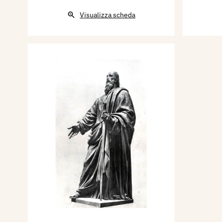
della nuova città di Segezia (
Visualizza scheda
altorilievo raffigurante scen
mondiale "Reduci della Gran
altorilievo raffigurante una V
asse con il finestrone.
Per la Basilica di san Pietro
realizza la statua di S. Paolo 
alla sommità della scalinat
Per la Basilica di S. Eugenio
secondo dopoguerra, sulla fac
riquadri nell'ordine superiore 
quattro evangelisti.
Per l'altar maggiore della ch
Antiochia in Roma, realizza,
su croce lignea.