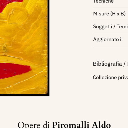
Tecniche
Misure (H x B)
Soggetti / Temi
Aggiornato il
Bibliografia /
Collezione priv
Opere di
Piromalli Aldo