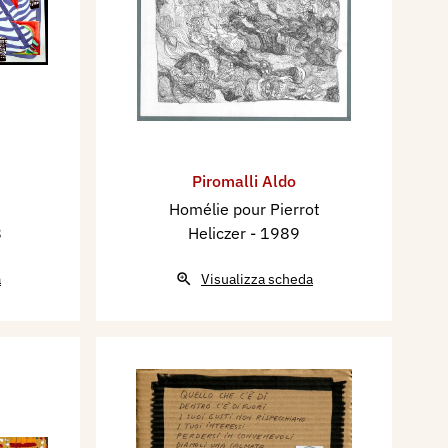
Piromalli Aldo
Homélie pour Pierrot
8
Heliczer
- 1989
a
Visualizza scheda