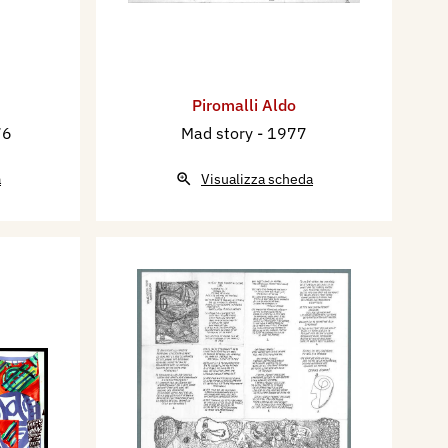
Piromalli Aldo
76
Mad story
- 1977
a
Visualizza scheda