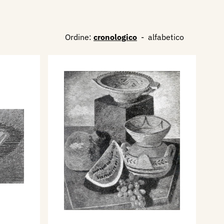
Ordine:
cronologico
-
alfabetico