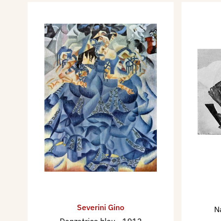
Severini Gino
N