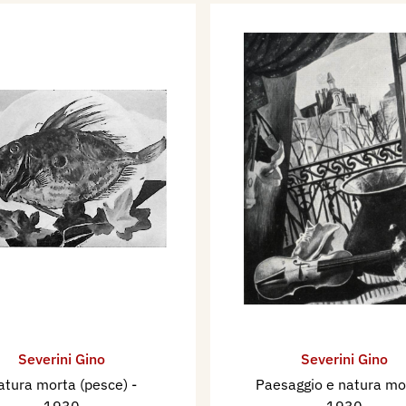
Severini Gino
Severini Gino
atura morta (pesce)
-
Paesaggio e natura m