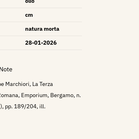
olio
cm
natura morta
28-01-2026
 Note
e Marchiori, La Terza
Romana, Emporium, Bergamo, n.
), pp. 189/204, ill.