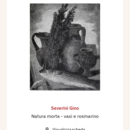
aprile (n. 532), pp. 189/204, ill.
1940 - Giorgio Cartei, Dodici artisti una
discussione e... un ombrello, Assisi, La Festa, n.
10, 10 marzo - XVIII, pp. 116/117.
1940 - II° Premio Bergamo. Mostra Nazionale di
Pittura Anno XVIII, catalogo mostra, Bergamo,
Palazzo della Ragione, sett./nov., p. 48.
1943 - Raffalele Carrieri, IV Quadriennale,
Tempo, n. 215, Milano, 8/15 luglio XXI, pp.
22/25, 31.
1950 - VI Mostra Italiana di Arte Sacra per la
Casa Cristiana - Primavera all'Angelicum,
catalogo mostra, Milano, p. 20.
Severini Gino
1955 - Gino Severini. Pittore, Città del Vaticano,
Natura morta - vasi e rosmarino
Fede e Arte, Rivista Internazionale di Arte Sacra,
Anno III, n. 10 ottobre, p. f.t.
Visualizza scheda