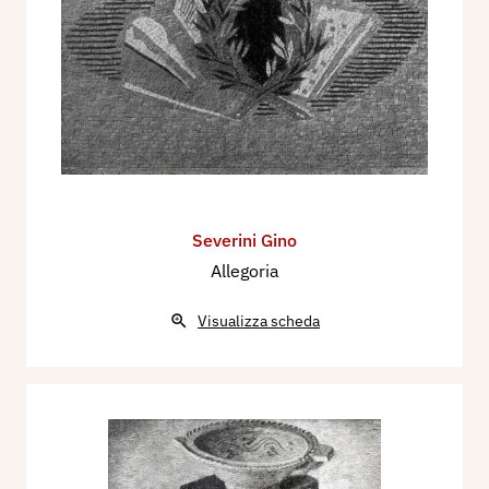
1930 - Alla mostra dell'animale nell'arte, Urbino,
Rassegna della Istruzione Artistica, p. 236 ill.
1930 - XVII Esposizione Internazionale d'Arte
della Città di Venezia, catalogo mostra, pp. 96,
146.
1932 - (Gino Severini) XVIII Esposizione
Internazionale d'Arte della Città di Venezia,
catalogo mostra, pp. 100/103.
Severini Gino
1932 - XVIII Esposizione Internazionale d'Arte -
Allegoria
Venezia, 1932 X° 28 aprile 28 ottobre, Fascicolo
Visualizza scheda
di Maggio della Rivista Le Tre Venezie, anno
VIII°, N° 5, p. 273.
1935 - Mons. Marius Besson, Opere di Gino
Severini nella decorazione di chiese svizzere,
Città del Vaticano, L'Illustrazione Vaticana, anno
VI, n. 6, 16-31 marzo, pp. 316/317.