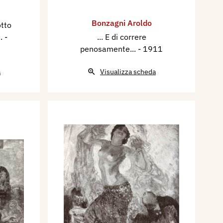
Bonzagni Aroldo
otto
..
-
... E di correre
penosamente...
- 1911
a
Visualizza scheda