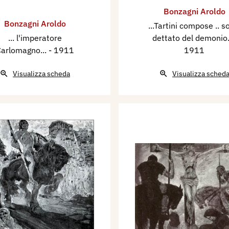
Bonzagni Aroldo
Bonzagni Aroldo
...Tartini compose .. s
... l'imperatore
dettato del demonio
arlomagno...
- 1911
1911
Visualizza scheda
Visualizza sched