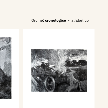
Ordine:
cronologico
-
alfabetico