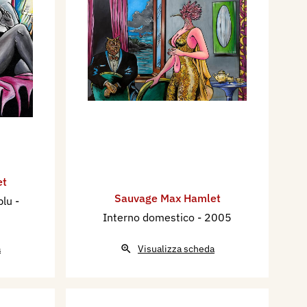
et
Sauvage Max Hamlet
 blu
-
Interno domestico
- 2005
a
Visualizza scheda