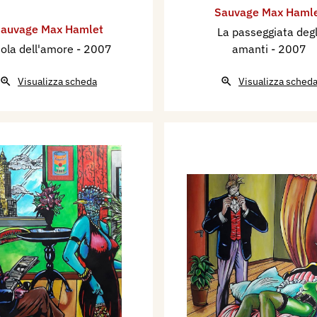
Sauvage Max Haml
auvage Max Hamlet
La passeggiata degl
sola dell'amore
- 2007
amanti
- 2007
Visualizza scheda
Visualizza sched