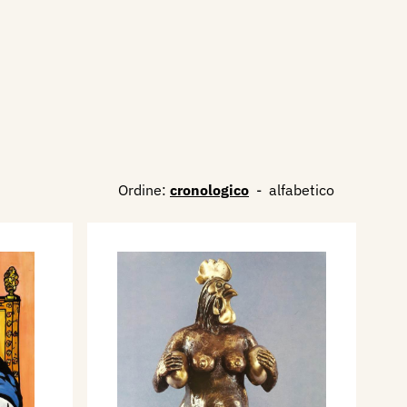
Ordine:
cronologico
-
alfabetico