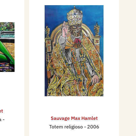
et
Sauvage Max Hamlet
ea
-
Totem religioso
- 2006