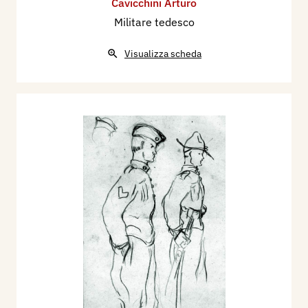
Cavicchini Arturo
Militare tedesco
Visualizza scheda