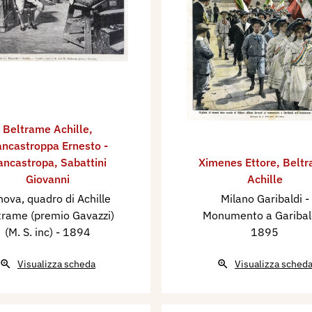
Beltrame Achille
,
ncastroppa Ernesto -
ancastropa
,
Sabattini
Ximenes Ettore
,
Belt
Giovanni
Achille
ova, quadro di Achille
Milano Garibaldi -
trame (premio Gavazzi)
Monumento a Garibal
(M. S. inc)
- 1894
1895
Visualizza scheda
Visualizza sched