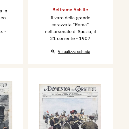
Beltrame Achille
a in
teo
Il varo della grande
corazzata "Roma"
e.
-
nell'arsenale di Spezia, il
21 corrente
- 1907
a
Visualizza scheda