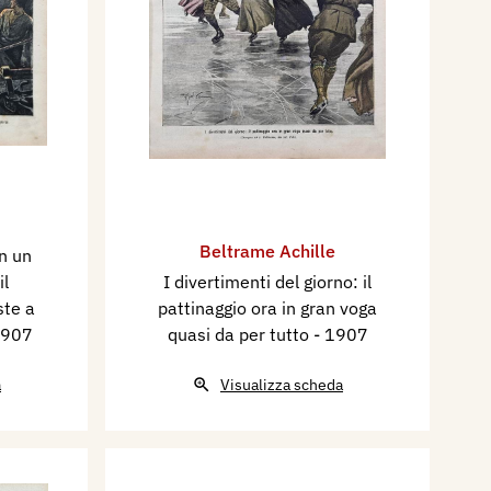
Beltrame Achille
in un
il
I divertimenti del giorno: il
ste a
pattinaggio ora in gran voga
1907
quasi da per tutto
- 1907
a
Visualizza scheda