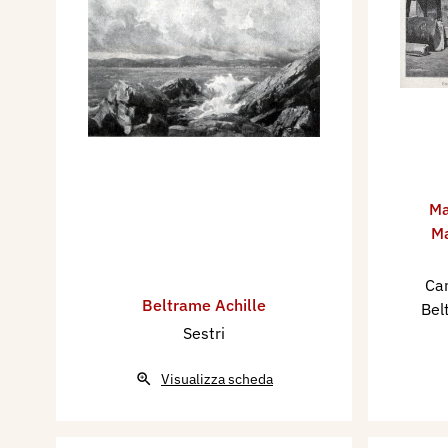
Ma
M
Can
Beltrame Achille
Bel
Sestri
Visualizza scheda