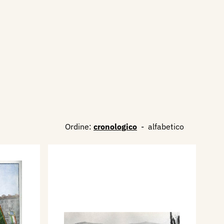
Ordine:
cronologico
-
alfabetico