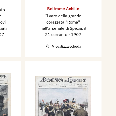
Beltrame Achille
ato
ni
Il varo della grande
ovi
corazzata "Roma"
iati
nell'arsenale di Spezia, il
07
21 corrente
- 1907
a
Visualizza scheda