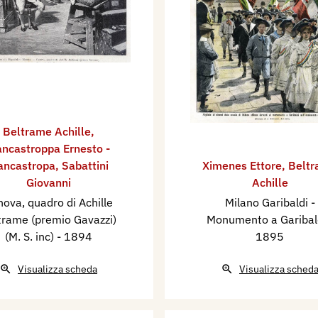
Beltrame Achille
,
ncastroppa Ernesto -
ancastropa
,
Sabattini
Ximenes Ettore
,
Belt
Giovanni
Achille
ova, quadro di Achille
Milano Garibaldi -
trame (premio Gavazzi)
Monumento a Garibal
(M. S. inc)
- 1894
1895
Visualizza scheda
Visualizza sched