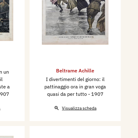
Beltrame Achille
in un
il
I divertimenti del giorno: il
ste a
pattinaggio ora in gran voga
1907
quasi da per tutto
- 1907
a
Visualizza scheda