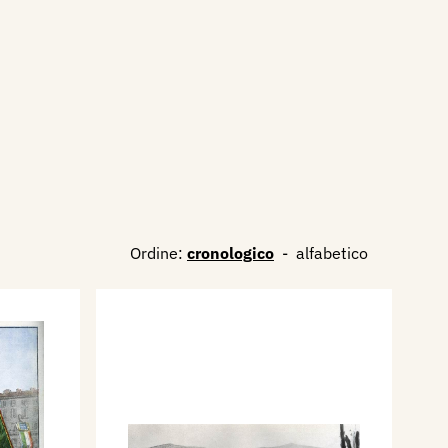
Ordine:
cronologico
-
alfabetico