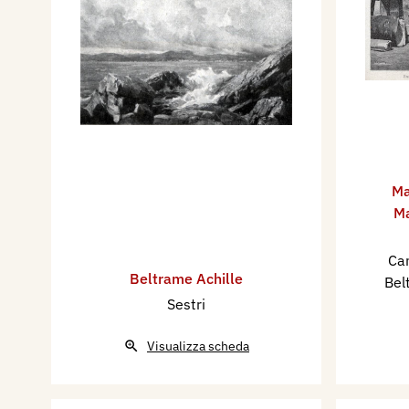
Ma
M
Can
Beltrame Achille
Bel
Sestri
Visualizza scheda