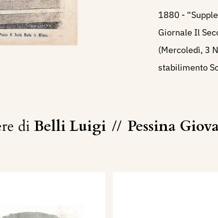
1880 - “Supplem
Giornale Il Sec
(Mercoledì, 3 
stabilimento S
re di
Belli Luigi
//
Pessina Giov