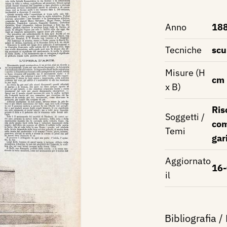
Anno
18
Tecniche
scu
Misure (H
cm
x B)
Ris
Soggetti /
com
Temi
gar
Aggiornato
16
il
Bibliografia /