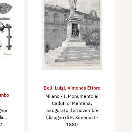
Belli Luigi
,
Ximenes Ettore
ombo
Milano - Il Monumento ai
Caduti di Mentana,
gnor
inaugurato il 3 novembre
is.,
(disegno di E. Ximenes)
-
7
1880