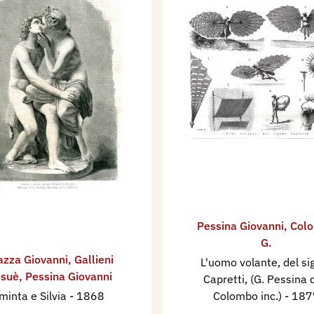
Pessina Giovanni
,
Col
G.
azza Giovanni
,
Gallieni
L'uomo volante, del si
osuè
,
Pessina Giovanni
Capretti, (G. Pessina d
minta e Silvia
- 1868
Colombo inc.)
- 187