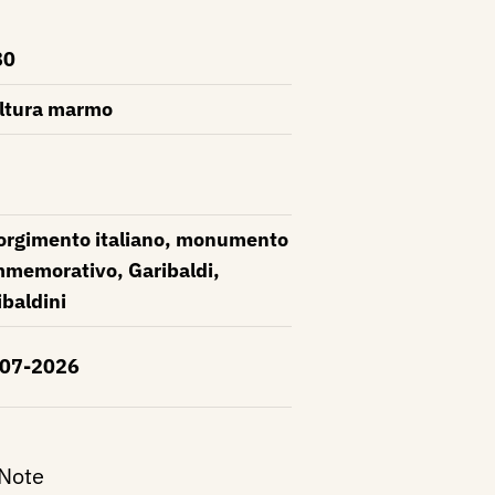
80
ltura marmo
orgimento italiano, monumento
memorativo, Garibaldi,
ibaldini
-07-2026
 Note