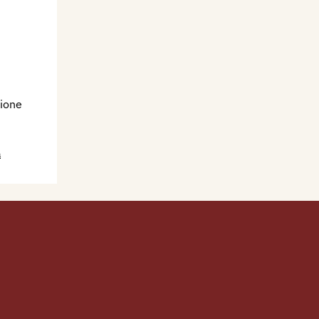
ione
a