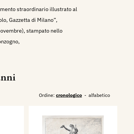
ento straordinario illustrato al
olo, Gazzetta di Milano”,
Novembre), stampato nello
onzogno,
anni
Ordine:
cronologico
-
alfabetico