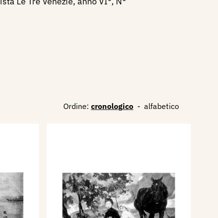
vista Le Tre Venezie, anno VI°, N°
Ordine:
cronologico
-
alfabetico