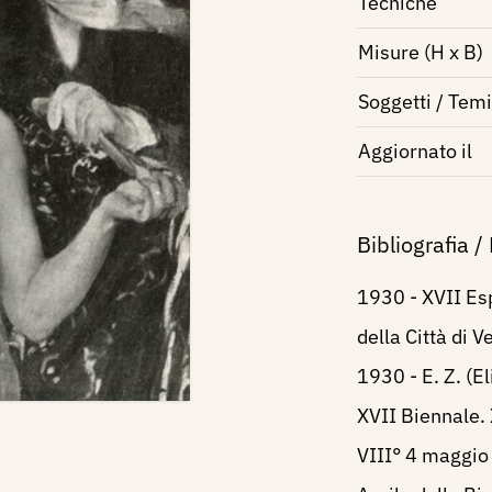
Tecniche
Misure (H x B)
Soggetti / Temi
Aggiornato il
Bibliografia /
1930 - XVII Esp
della Città di V
1930 - E. Z. (E
XVII Biennale.
VIII° 4 maggio 