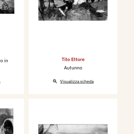
Tito Ettore
o in
Autunno
a
Visualizza scheda