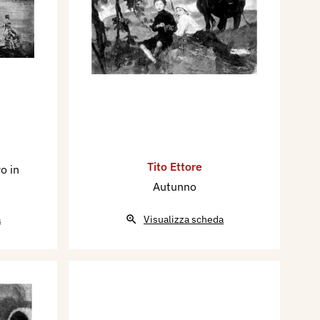
Tito Ettore
o in
Autunno
a
Visualizza scheda