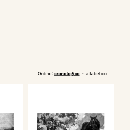
Ordine:
cronologico
-
alfabetico