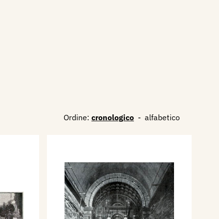
Ordine:
cronologico
-
alfabetico