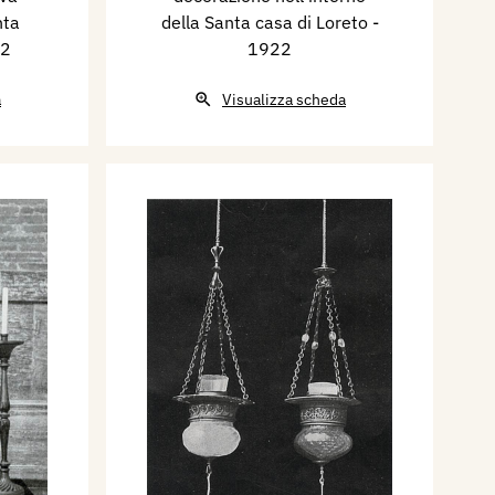
nta
della Santa casa di Loreto
-
22
1922
a
Visualizza scheda