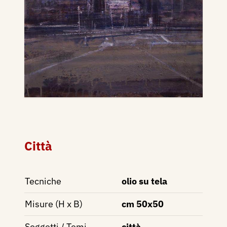
Città
Tecniche
olio su tela
Misure (H x B)
cm 50x50
Soggetti / Temi
città