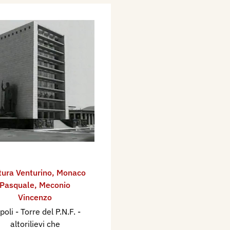
tura Venturino
,
Monaco
Pasquale
,
Meconio
Vincenzo
oli - Torre del P.N.F. -
altorilievi che