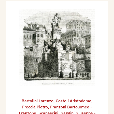
Bartolini Lorenzo
,
Costoli Aristodemo
,
Freccia Pietro
,
Franzoni Bartolomeo -
Franzone
,
Scanascini
,
Gaggini Giuseppe -