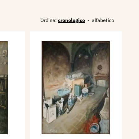
Ordine:
cronologico
-
alfabetico