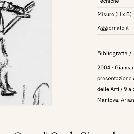
Tecniche
Misure (H x B)
Aggiornato il
Bibliografia /
2004 - Giancar
presentazione d
delle Arti / 9 a
Mantova, Ariann