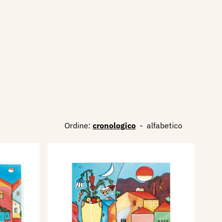
Ordine:
cronologico
-
alfabetico