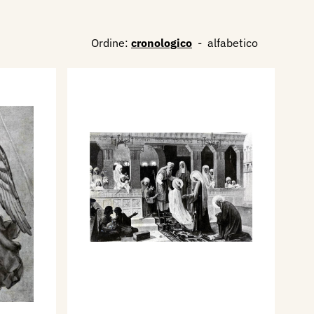
Ordine:
cronologico
-
alfabetico