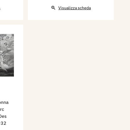
a
Visualizza scheda
onna
rc
"Des
932