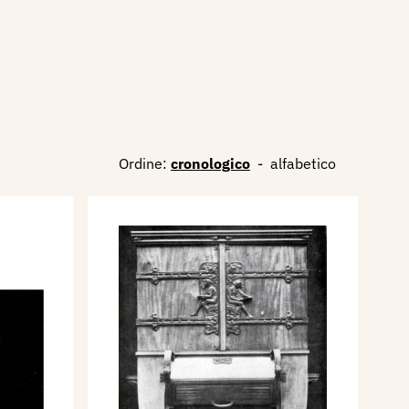
Ordine:
cronologico
-
alfabetico