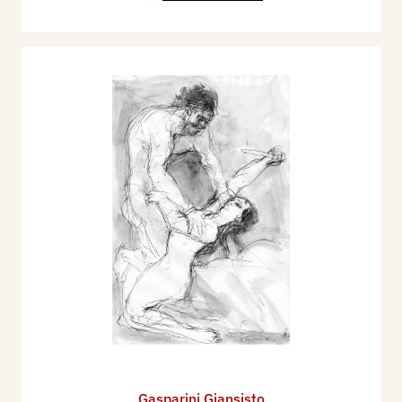
Gasparini Giansisto