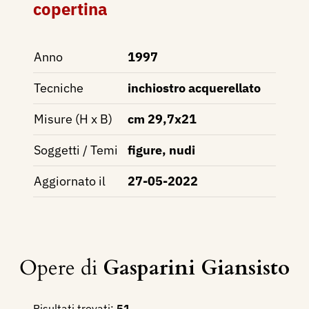
copertina
Anno
1997
Tecniche
inchiostro acquerellato
Misure (H x B)
cm 29,7x21
Soggetti / Temi
figure, nudi
Aggiornato il
27-05-2022
Opere di
Gasparini Giansisto
Risultati trovati:
51