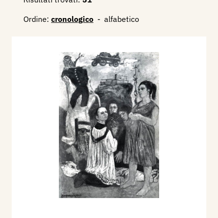
Ordine:
cronologico
-
alfabetico