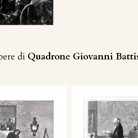
ere di
Quadrone Giovanni Batti