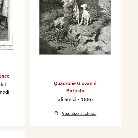
i
esco
Quadrone Giovanni
del
Battista
anedi
Gli amici
- 1886
a
Visualizza scheda