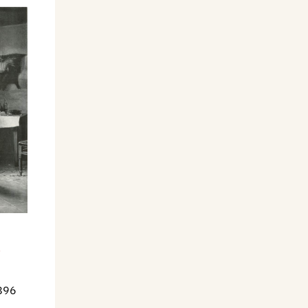
i
896