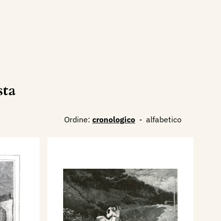
sta
Ordine:
cronologico
-
alfabetico