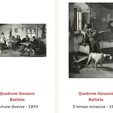
Quadrone Giovanni
Quadrone Giovann
Battista
Battista
rtune diverse
- 1893
Il tempo minaccia
- 1