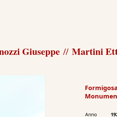
ozzi Giuseppe
Martini Et
//
Formigosa
Monument
Anno
19