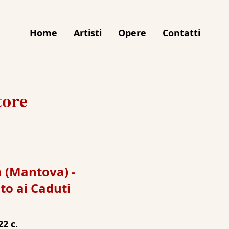
Home
Artisti
Opere
Contatti
tore
 (Mantova) -
o ai Caduti
22 c.