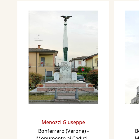
Menozzi Giuseppe
Bonferraro (Verona) -
B
Monumento ai Caduti
-
M