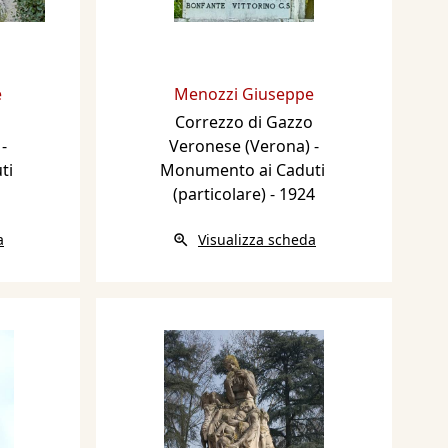
e
Menozzi Giuseppe
o
Correzzo di Gazzo
-
Veronese (Verona) -
i ​
Monumento ai Caduti ​
(particolare)
- 1924
a
Visualizza scheda