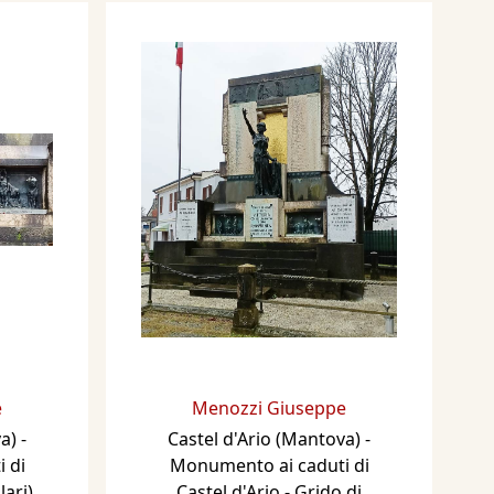
e
Menozzi Giuseppe
a) -
Castel d'Ario (Mantova) -
 di
Monumento ai caduti di
lari)
Castel d'Ario - Grido di