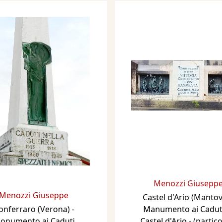
Menozzi Giusepp
Menozzi Giuseppe
Castel d'Ario (Mantov
onferraro (Verona) -
Manumento ai Caduti
onumento ai Caduti
Castel d'Ario - (partico