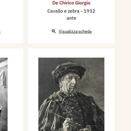
De Chirico Giorgio
Cavallo e zebra
- 1932
3
ante
a
Visualizza scheda