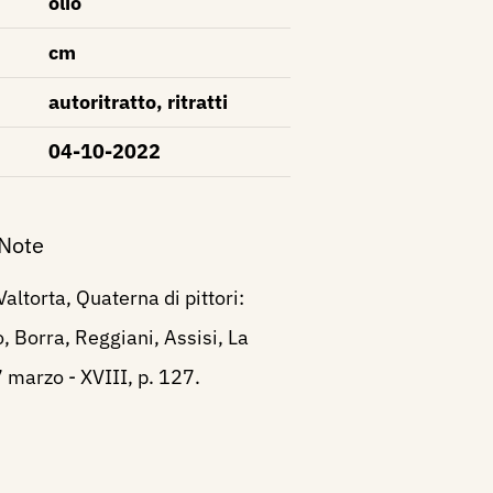
olio
cm
autoritratto, ritratti
04-10-2022
 Note
altorta, Quaterna di pittori:
o, Borra, Reggiani, Assisi, La
7 marzo - XVIII, p. 127.