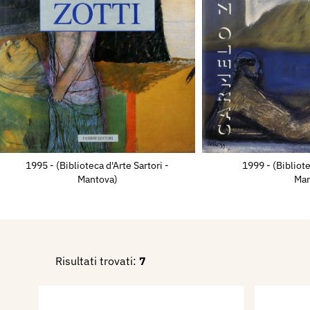
connotato la sua pittura sin da
Nel 1991 esce un testo monog
di Claudio Cerritelli
(Carmelo 
pittura);
nel 1993 Marco Gold
curano la mostra
Zotti. Ope
quale delineano il percorso 
dell’artista.
Nel 1995 la Galleria d’Arte 
1995 - (Biblioteca d'Arte Sartori -
1999 - (Bibliote
dedica un’ampia retrospetti
Mantova)
Man
rappresentazione alla pittura
Galleria Fidesarte di Mestre 
mostra tutti i suoi disegni d
Il 16 maggio 2007 muore nel
Risultati trovati:
7
mentre è ancora in corso l’an
nella Galleria Civica di Pala
Un importante omaggio all’art