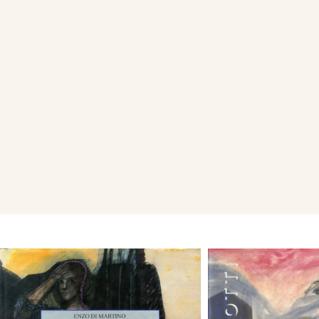
Civica Galleria d’Arte Moder
Con il passare degli anni, il 
esistenziale di Zotti ha fatto 
fattasi sempre più “teatrale”
senso primordiale del colore
del tutto autonomi, quasi con
elaborando un linguaggio c
omologabile, in cui figurazio
memoria e storia, convivono s
felicemente.
Dal 1973 al 1990 è titolare d
all’Accademia di Belle Arti d
l’insegnamento, la sua ricer
realizzazione di quadri nei 
l’elemento naturale - palme, 
intrecciato al mondo onirico