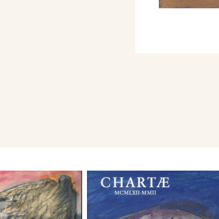
na di Gallarate (1998).
percorso artistico ed
sì che la sua pittura -
, e caratterizzata da un
 - seguisse modi e tempi
tro corrente,
ertamente non
ne e astrazione,
in dall’inizio
ella cattedra di Pittura
i Venezia. Lasciato
ca è proseguita con la
quali domina ancora
cespugli, alberi -
, che tanto aveva