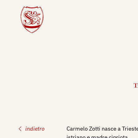
T
indietro
Carmelo Zotti nasce a Triest
istriano e madre cipriota.