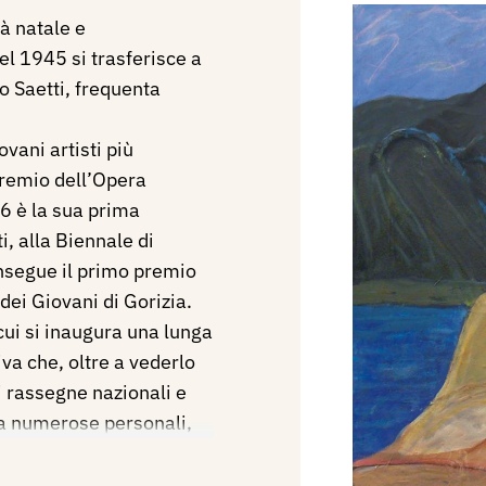
tà natale e
l 1945 si trasferisce a
o Saetti, frequenta
ovani artisti più
premio dell’Opera
6 è la sua prima
i, alla Biennale di
nsegue il primo premio
dei Giovani di Gorizia.
cui si inaugura una lunga
iva che, oltre a vederlo
i rassegne nazionali e
 da numerose personali,
antologiche al Museo
 Venezia (1995), alla