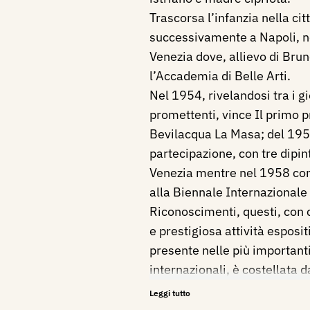
Trascorsa l’infanzia nella cit
successivamente a Napoli, ne
Venezia dove, allievo di Brun
l’Accademia di Belle Arti.
Nel 1954, rivelandosi tra i gi
promettenti, vince Il primo 
Bevilacqua La Masa; del 195
partecipazione, con tre dipint
Venezia mentre nel 1958 co
alla Biennale Internazionale 
Riconoscimenti, questi, con 
e prestigiosa attività esposit
presente nelle più important
internazionali, è costellata
tra le quali si ricordano le 
Leggi tutto
d’Arte Moderna Ca’ Pesaro di