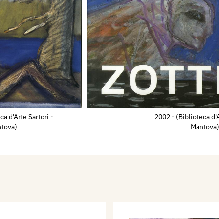
ll’inizio.
rafico sulla sua pittura
Zotti. Il presagio della
in e Guido Giuffrè
re 1958/1992,
nella
storico della produzione
Moderna di Ca’ Pesaro gli
ca d'Arte Sartori -
2002 - (Biblioteca d'A
va
(Carmelo Zotti. Dalla
tova)
Mantova
),
mentre nel 2002 la
(Ve) raccoglie in una
al 1962 al 2002.
la sua casa di Treviso
tologica a lui dedicata
zzo Loffredo a Potenza.
e di Zotti è una serie di