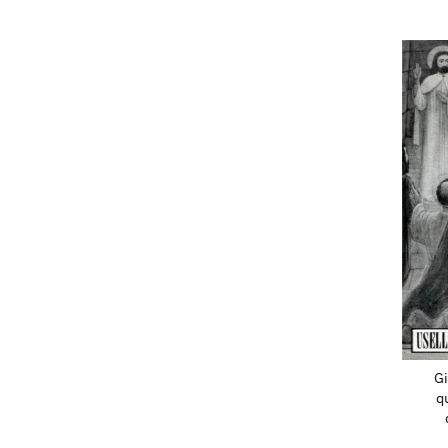
Per la chiesa delle Suore del
Pietà a Milano, realizza il dip
Gesù agli apostoli.
Bibliografia:
1932 - XVIII Esposizione Int
Città di Venezia, catalogo mo
1934 - XIX Esposizione Bien
d'Arte di Venezia, catalogo m
1939 - Premio Bergamo. Mos
Paesaggio italiano, catalog
Palazzo della Ragione, sett./o
1940 - II° Premio Bergamo. 
Gi
Pittura Anno XVIII, catalog
q
Palazzo della Ragione, sett./n
1946 - Arnaldo Beccaria, Gian