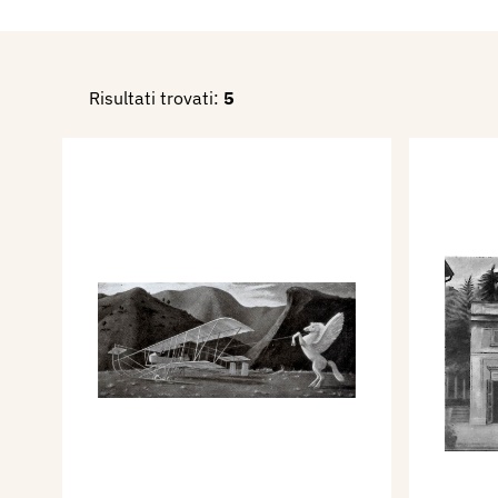
seconda edizione, 37 tavole,
Editore, pp. 22+XXXVII tavol
1953 - Esposizione Nazionale
Risultati trovati:
5
Brera e della Permanente, ca
1962 - Enzo Fabiani, L'Arte S
Milano, Gente, n. 52, 28 dic
1996 - La Biennale di Venezi
Internazionali d’Arte 1895-1
664.