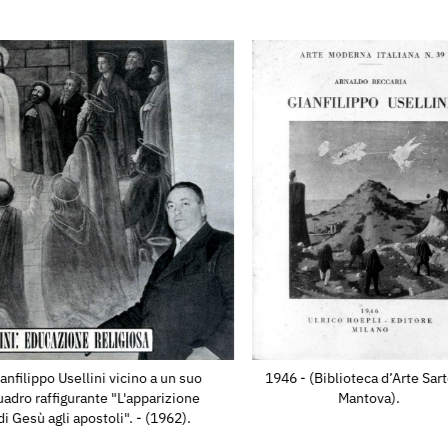
 Cenacolo in via Monte di
into: L'apparizione di
ernazionale d'Arte della
stra, p. 120.
nale Internazionale
ostra, p. 188.
tra Nazionale del
o mostra, Bergamo,
tt., p. 47.
Mostra Nazionale di
anfilippo Usellini vicino a un suo
1946 - (Biblioteca d’Arte Sart
o mostra, Bergamo,
uadro raffigurante "L'apparizione
Mantova).
ov., p. 53.
di Gesù agli apostoli". - (1962).
filippo Usellini,