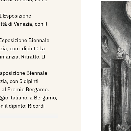
I Esposizione
ttà di Venezia, con il
 Esposizione Biennale
ia, con i dipinti: La
nfanzia, Ritratto, Il
Esposizione Biennale
zia, con 5 dipinti
pa al Premio Bergamo.
gio italiano, a Bergamo,
 il dipinto: Ricordi
I Esposizione Biennale
ezia, con una Mostra