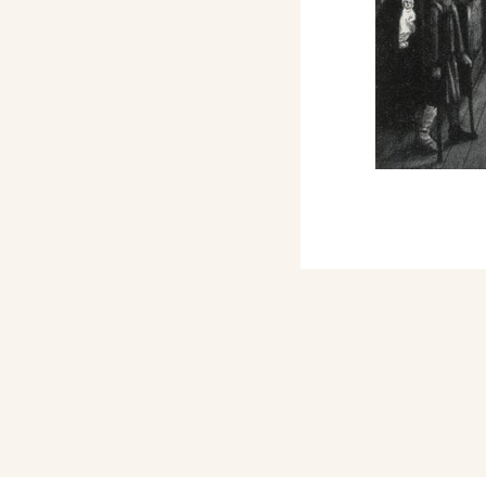
a al II° Premio
i Pittura Anno XVIII, a
agione, con l'opera: I
II Esposizione Biennale
zia, con 1 dipinto
osizione Biennale
zia, con 4 dipinti
osizione Biennale
zia, con 3 dipinti
osizione Biennale
zia, con 5 dipinti
izione Nazionale d'Arte.
manente, con il dipinto: