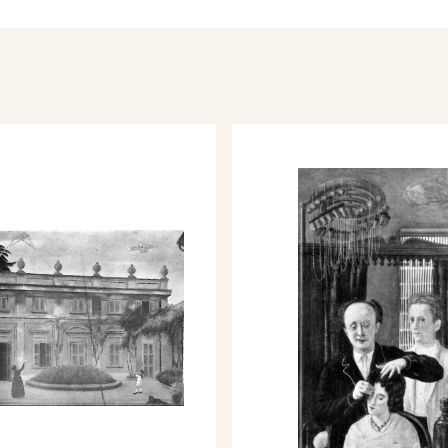
 Milano, Ulrico Hoepli
e.
 d'Arte. Biennale di
talogo mostra, tav. 89.
acra è in pericolo?,
embre, p. 56/59.
a. Le Esposizioni
995, Venezia, Electa, p.